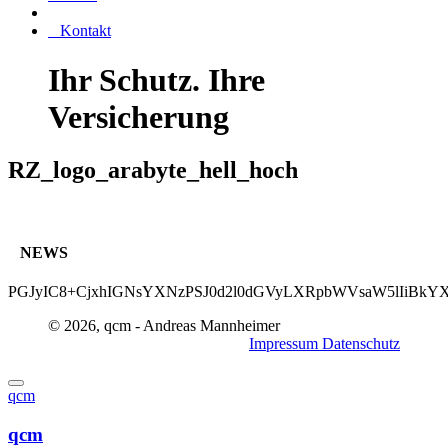
Kontakt
Ihr Schutz. Ihre
Versicherung
RZ_logo_arabyte_hell_hoch
NEWS
PGJyIC8+CjxhIGNsYXNzPSJ0d2l0dGVyLXRpbWVsaW5lIiBkYX
© 2026, qcm - Andreas Mannheimer
Impressum
Datenschutz
qcm
qcm